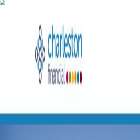
AgentHMO