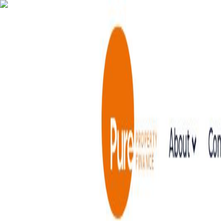
AgentHMO