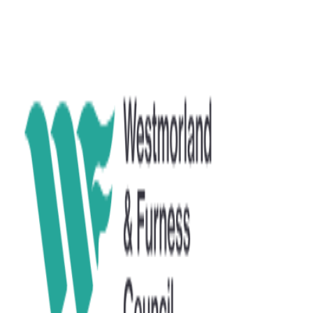
AgentHMO