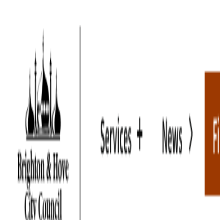
AgentHMO