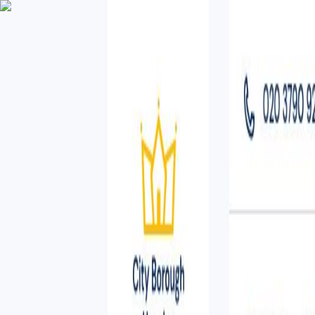
AgentHMO