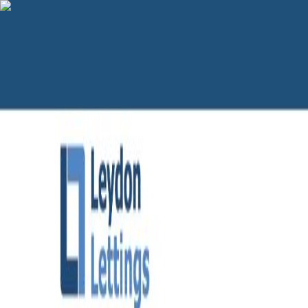
AgentHMO