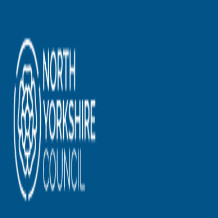
AgentHMO