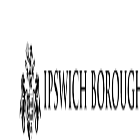
AgentHMO