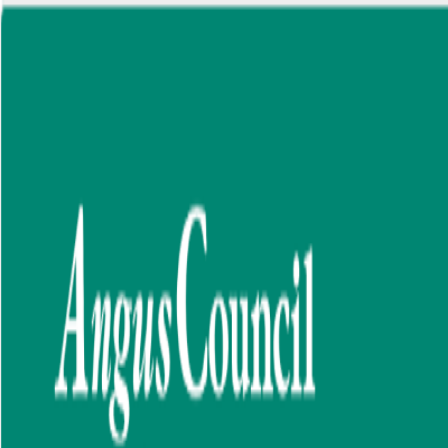
AgentHMO