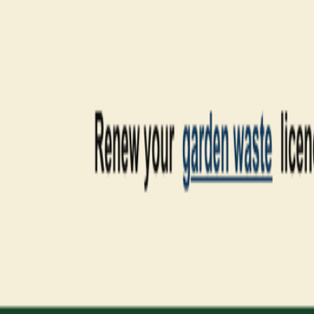
AgentHMO