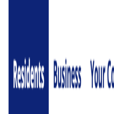
AgentHMO