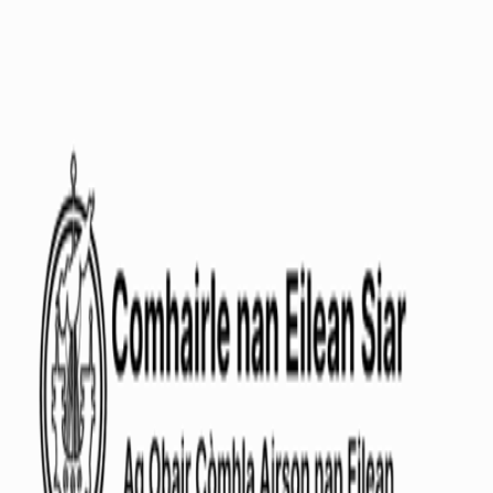
AgentHMO